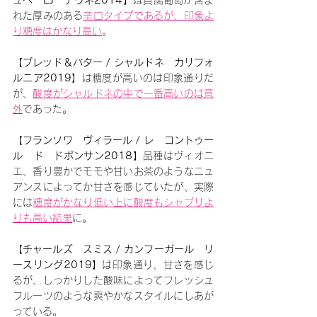
ュベ　EJ　テヴネ2014】
は貴腐葡萄が含ま
れた厚みのある
辛口タイプであるが、印象よ
り糖度はかなり高い
。
【ブレッド＆バター / シャルドネ　カリフォ
ルニア2019】
は糖度が高いのは印象通りだ
が、
酸度がシャルドネの中で一番高いのは意
外
であった。
【フランソワ　ヴィラール / レ　コントゥー
ル　ド　ドポンサン2018】
品種はヴィオニ
エ、香り豊かでモモや甘いお茶のようなニュ
アンスによってか甘さを感じていたが、実際
には
糖度がかなり低い上に酸度もシャブリよ
りも高い結果
に。
【チャールズ　スミス / カンフーガール　リ
ースリング2019】
は印象通り、甘さを感じ
るが、しっかりした酸味によってフレッシュ
フルーツのような爽やかなスタイルにしあが
っている。