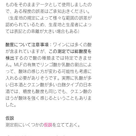
ものをそのままデータとして使用しましたの
で、ある程度の誤差はご承知おきください。
（生産地の規定によって様々な範囲の誤差が
認められているため、生産地と生産者によっ
ては表記との乖離が大きい場合もある）
酸度について注意事項：
ワインには多くの酸
が含まれていますが、
この測定では総酸度を
検出
するので酸の種類までは特定できませ
ん。MLFの有無でリンゴ酸か乳酸の割合によ
って、酸味の感じ方が変わる可能性も考慮に
入れる必要がありそうです。実際に乳酸が多
い日本酒とクエン酸が多い白麹タイプの日本
酒では、糖度も酸度も同じでも、クエン酸の
ほうが酸味を強く感じるということもありま
した。
仮説
測定前にいくつかの
仮説
を立てておく。