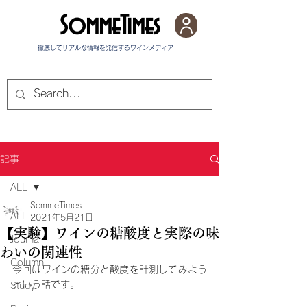
SommeTimes
徹底してリアルな情報を発信する​ワインメディア
記事
ALL
SommeTimes
ALL
2021年5月21日
【実験】ワインの糖酸度と実際の味
Journal
わいの関連性
Column
今回はワインの糖分と酸度を計測してみよう
という話です。
Study