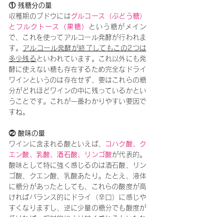
① 残糖分の量
収穫期のブドウには
グルコース（ぶどう糖）
とフルクトース（果糖）
という糖がメイン
で、これを使ってアルコール発酵が行われま
す。
アルコール発酵が終了してもこの2つは
多少残る
といわれています。これ以外にも発
酵に使えない糖も存在するため完全なドライ
ワインというのは存在せず、要はこれらの糖
分がどれほどワインの中に残っているかとい
うことです。これが一番わかりやすい要因で
すね。
② 酸味の量
ワインに含まれる酸といえば、
コハク酸、ク
エン酸、乳酸、酒石酸、リンゴ酸
が代表的。
酸味として特に強く感じるのは酒石酸、リン
ゴ酸、クエン酸、乳酸あたり。たとえ、液体
に糖分があったとしても、これらの酸度が高
ければバランス的にドライ（辛口）に感じや
すくなりますし、逆に少量の糖分でも酸度が