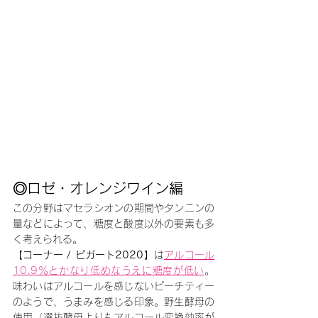
◎ロゼ・オレンジワイン編
この分野はマセラシオンの期間やタンニンの
量などによって、糖度と酸度以外の要素も多
く考えられる。
【コーナー / ピガート2020】
は
アルコール
10.9％とかなり低めなうえに糖度が低い
。
味わいはアルコールを感じないピーチティー
のようで、うまみを感じる印象。野生酵母の
使用（選抜酵母よりもアルコール変換効率が