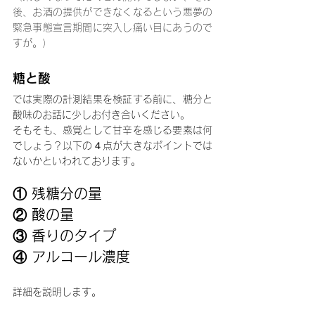
後、お酒の提供ができなくなるという悪夢の
緊急事態宣言期間に突入し痛い目にあうので
すが。）
糖と酸
では実際の計測結果を検証する前に、糖分と
酸味のお話に少しお付き合いください。
そもそも、感覚として甘辛を感じる要素は何
でしょう？以下の４点が大きなポイントでは
ないかといわれております。
① 残糖分の量
② 酸の量
③ 香りのタイプ
④ アルコール濃度
詳細を説明します。