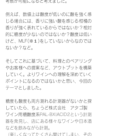
考察が可能になると考えました。
例えば、数値上は酸度が低いのに酸を強く感
じる場合には、香りに強い酸を感じる柑橘の
香りが強く表れているからではないか？相対
的に糖度が少ないのではないか？酸度は低い
けど、MLF(※１)をしていないからなのでは
ないか？など。
そしてこれに基づいて、料理とのペアリング
やお客様への提案など、アウトプットを構築
していく。よりワインへの理解を深めていく
ポイントになるのではないかと思い、今回の
テーマとしました。
糖度も酸度も両方測れる計測器がないかと探
していたら、ちょうど
株式会社　アタゴ製　
ワイン用糖酸度系
PAL-BX|ACID2という計測
器を発見し、店にある様々なワインや日本酒
などを飲みながら計測。
（楽しくなってたくさん開けてしまい、その