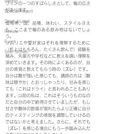
Pairing
ワインの一つのすばらしさとして、幅の広さ
があります。
Special Report
Short Journal
価格帯、国、品種、味わい、スタイルさえ
も。ここまで幅のある飲み物はないでしょ
Review
う。
Event
ソムリエや愛好家はそれを理解するために
（机上はもちろん、たくさん飲んで）経験を
Side Stories
積み、先輩方や学校などに教えを請い理解を
深めていきます。その時によくあるのが、自
分の感覚と教えてもらう時の〔
ズレ
〕です。
自分は酸が強いと感じても、講師の方は「酸
味は穏やか」とおっしゃったり、甘みを感じ
ても「これはドライ」と言われることもあり
ます。以前の私は、これはそういうものなの
だと自分の中で納得させていましたが、もし
甘さや酸味の数値が測れたらより正確に自分
のティスティングの感覚を調整していけるの
ではないかと考えました。さらに、それでも
〔
ズレ
〕を感じる場合にもう一歩踏み込んだ