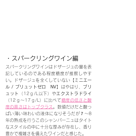
・スパークリングワイン編
スパークリングワインはドザージュの量を表
記しているのである程度糖度が推察しやす
い。ドザージュを全くしていない【
ミニエー
ル / ブリュットゼロ　NV
】はやはり、
ブリ
ュット
（12ｇ/L以下）や
エクストラドライ
（12ｇ～17ｇ/L）に比べて
糖度の低さと酸
度の高さはトップクラス
。数値だけだと酸っ
ぱい薄い味わいの液体になりそうだが７～8
年の熟成を行うこのシャンパーニュはタイト
なスタイルの中に十分な厚みが存在し、香り
豊かで複雑さを備えたワインだと感じた。