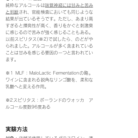
純粋なアルコールは
味覚神経には甘みと苦み
と判断
され、官能検査においても同じような
結果が出ているそうです。ただし、あまり高
すぎると揮発性が高く、香りをかぐと刺激臭
に感じるので苦みが強く感じることもある。
以前スピリタス(※2)で試したら、のどがや
られました。アルコールが多く含まれている
ことは甘みを感じる要因の一つと言われてい
ます。
※1 MLF：MaloLactic Fermentationの略。
ワインに含まれる鋭角なリンゴ酸を、柔和な
乳酸へと変える作用。
※2スピリタス：ポーランドのウォッカ　ア
ルコール度数96度ある
実験方法