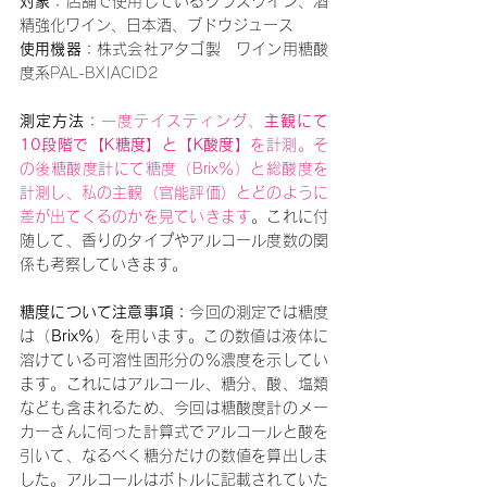
対象
：店舗で使用しているグラスワイン、酒
精強化ワイン、日本酒、ブドウジュース
使用機器
：株式会社
アタゴ製　ワイン用糖酸
度系
PAL-BX|ACID2
測定方法
：
一度テイスティング、
主観にて
10段階で【K糖度】と【K酸度】
を計測。そ
の後糖酸度計にて糖度（Brix％）と総酸度を
計測し、私の主観（官能評価）とどのように
差が出てくるのかを見ていきます
。これに付
随して、香りのタイプやアルコール度数の関
係も考察していきます。
糖度について注意事項：
今回の測定では糖度
は（
Brix％
）を用います。この数値は液体に
溶けている可溶性固形分の％濃度を示してい
ます。これにはアルコール、糖分、酸、塩類
なども含まれるため、今回は糖酸度計のメー
カーさんに伺った計算式でアルコールと酸を
引いて、なるべく糖分だけの数値を算出しま
した。アルコールはボトルに記載されていた