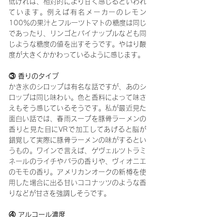
低ければ、相対的により甘く感じるといわれ
ています。例えば有名メーカーのレモン
100％の果汁とフルーツトマトの糖度は同じ
であったり、リンゴとパイナップルなども同
じような糖度の値を出すそうです。やはり酸
度が大きくかかわっているように感じます。
③ 香りのタイプ
かき氷のシロップは有名な話ですが、あのシ
ロップは同じ味わい。色と香料によって味さ
えもそう感じているそうです。私が最近見た
面白い話では、春雨スープを豚骨ラーメンの
香りと見た目にVRで加工してあげると脳が
錯覚して実際に豚骨ラーメンの味がするとい
うもの。ワインで言えば、ゲヴェルツトラミ
ネールのライチやバラの香りや、ヴィオニエ
のモモの香り。アメリカンオークの新樽を使
用した場合に出る甘いココナッツのような香
りなどが甘さを強調しそうです。
④ アルコール濃度