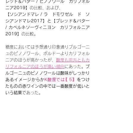
レッド＆バター / ピノノワール　カリフォル
ニア2019】
の比較、および、
【ソシアンドマレ / ラ　ドモワゼル　ド　ソ
シアンドマレ2017】と【ブレッド＆バター 
/ カベルネソーヴィニヨン　カリフォルニア
2019】
の比較。
糖度においては予想通り印象通りブルゴーニ
ュのピノノワール、ボルドーよりカリフォル
ニアのほうが高かったが、
酸度も両方ともカ
リフォルニアのほうが高い傾向
にあった。
ブ
ルゴーニュのピノノワールは酸味がしっかり
あるイメージからか
K酸度では〖5〗
をつけ
たものの赤ワインの中では一番酸度が低いと
いう結果
であった。