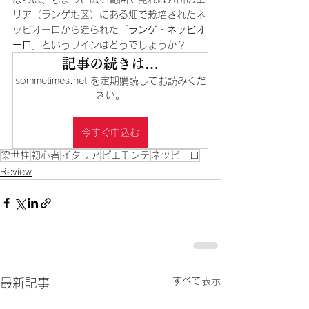
リア（ランゲ地区）にある畑で栽培されたネ
ッビオーロから造られた「
ランゲ・ネッビオ
ーロ
」というワインはどうでしょうか？
記事の続きは…
sommetimes.net を定期購読してお読みくだ
さい。
今すぐ申込む
梁世柱
初心者
イタリア
ピエモンテ
ネッビーロ
Review
すべて表示
最新記事