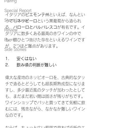
Pairing
Special Report
イタリアの
ピエモンテ州
といえば、なんとい
Short Journal
っても
ネッビーロ
という黒葡萄から造られ
る、
バローロとバルバレスコ
が有名です。イ
Review
タリアに数多くある最高の赤ワインの中で
Event
も、頭ひとつ抜けた存在といえるワインです
が、2つほど難点があります。
Side Stories
1.     安くはない
2.     飲み頃の判断が難しい
偉大な産地のネッビオーロを、古典的なタッ
チで造るとどうしても超長期熟成型になりま
すし、多少最近風のタッチが加わったとして
も、まだまだ若い間は固さが残りがちです。
ワインショップでパッと買ってきて気軽に飲
むには、残念ながら、なかなか難しいワイン
なのです。
ならば、ちょっと広い範囲で見れば近所のエ