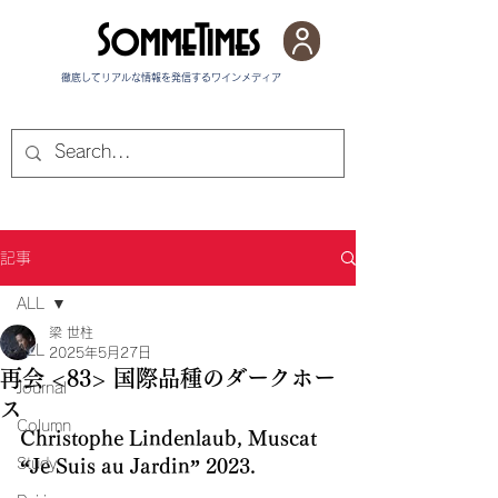
SommeTimes
徹底してリアルな情報を発信する​ワインメディア
記事
ALL
梁 世柱
ALL
2025年5月27日
再会 <83> 国際品種のダークホー
Journal
ス
Column
Christophe Lindenlaub, Muscat 
Study
“Je Suis au Jardin” 2023.