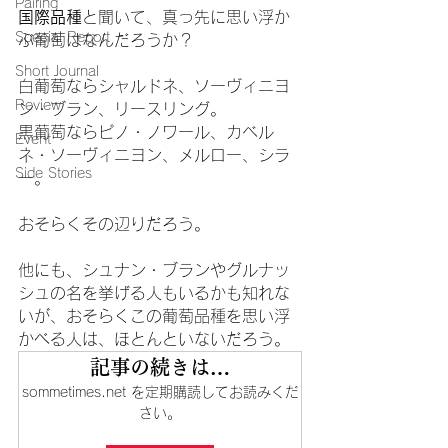
Pairing
国際品種
と聞いて、真っ先に思い浮か
Special Report
ぶ葡萄はなんだろうか？
Short Journal
白葡萄ならシャルドネ、ソーヴィニヨ
Review
ン・ブラン、リースリング。
黒葡萄ならピノ・ノワール、カベル
Event
ネ・ソーヴィニヨン、メルロー、シラ
Side Stories
ー。
おそらくその辺りだろう。
他にも、シュナン・ブランやグルナッ
シュの名を挙げる人もいるかも知れな
いが、おそらくこの葡萄品種を思い浮
かべる人は、ほとんといないだろう。
記事の続きは…
sommetimes.net を定期購読してお読みくだ
さい。