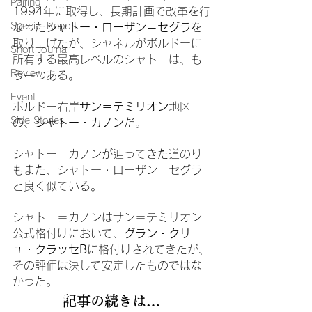
Pairing
1994年に取得し、長期計画で改革を行
Special Report
なった
シャトー・ローザン＝セグラ
を
取り上げたが、シャネルがボルドーに
Short Journal
所有する最高レベルのシャトーは、も
Review
う一つある。
Event
ボルドー右岸
サン＝テミリオン
地区
Side Stories
の、
シャトー・カノン
だ。
シャトー＝カノンが辿ってきた道のり
もまた、シャトー・ローザン＝セグラ
と良く似ている。
シャトー＝カノンはサン＝テミリオン
公式格付けにおいて、
グラン・クリ
ュ・クラッセB
に格付けされてきたが、
その評価は決して安定したものではな
かった。
記事の続きは…