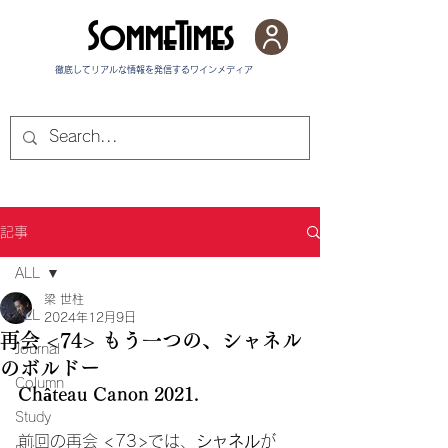
SommeTimes
徹底してリアルな情報を発信する​ワインメディア
記事
ALL
梁 世柱
ALL
2024年12月9日
再会 <74> もう一つの、シャネル
Journal
のボルドー
Column
Château Canon 2021.
Study
前回の再会 <73>では、
シャネル
が