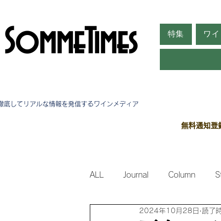
SommeTimes
特集
ワイ
徹底してリアルな情報を発信する​ワインメディア
無料通知登
ALL
Journal
Column
S
2024年10月28日
読了時
Side Stories