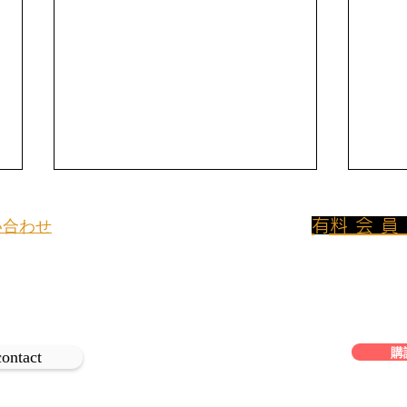
​有料会
い合わせ
800円/月のプ
イトについてのお問い合わせや取材
ンに加入して
、
は下記よりご連絡ください。
フリーアクセス
購
再会
再会 <69> マイクロ・グロー
contact
ワー・シャンパーニュの世界