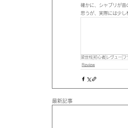
確かに、シャブリが昔
思うが、実際には少し
梁世柱
初心者
レヴュー
フ
Review
最新記事