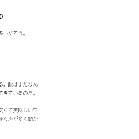
0
多いだろう。
る
。酸はまだなん
てきている
のだ。
安くて美味しいワ
嘆く声が多く聞か