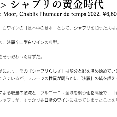
1> シャブリの黄金時代
de Moor, Chablis l’humeur du temps 2022. ¥6,60
、白ワインの「基本中の基本」として、
シャブリ
を知った人は
の、
淡麗辛口型白ワインの典型
。
をそう教わったはずだ。
動により、その
「シャブリらしさ」は随分と影を潜め始めてい
できているが、
フルーツの性質が明らかに「淡麗」の域を超え
による収量の激減
と、ブルゴーニュ全域を襲う
価格高騰
で、「
シャブリが、すっかり
非日常のワイン
になってしまったことを