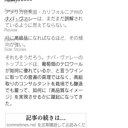
Pairing
Special Report
アメリカ合衆国・カリフォルニア州の
ナパ・ヴァレー
は、まだまだ
誤解
され
Short Journal
ているように思えてならない。
Review
特に
高級品
になればなるほど、その傾
Event
向が強い。
Side Stories
それもそうだろう。ナパ・ヴァレーの
トップエンドは、
葡萄畑のテロワール
が如何に優れているか、と言うワイン
に取っての普遍の真理ではなく、高給
取りのコンサルタントを栽培でも醸造
でも雇って、如何に「高品質なイメー
ジ」を実現させるかに躍起になってき
た
。
記事の続きは…
sommetimes.net を定期購読してお読みくだ