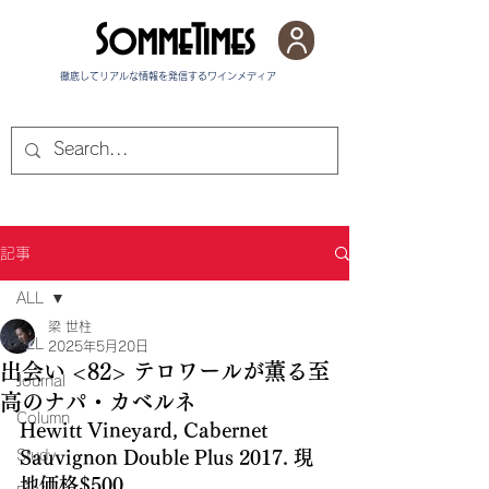
SommeTimes
徹底してリアルな情報を発信する​ワインメディア
記事
ALL
梁 世柱
ALL
2025年5月20日
出会い <82> テロワールが薫る至
Journal
高のナパ・カベルネ
Column
Hewitt Vineyard, Cabernet 
Study
Sauvignon Double Plus 2017. 現
地価格$500