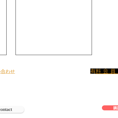
​有料会
い合わせ
800円/月のプ
イトについてのお問い合わせや取材
ンに加入して
、
は下記よりご連絡ください。
フリーアクセス
Not a wine review <1>
購
contact