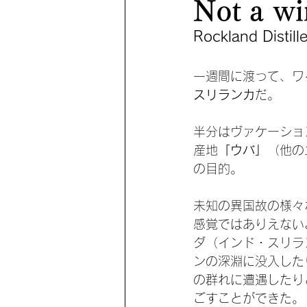
Not a wi
Rockland Disti
一週間に渡って、ワ
スリランカ
だ。
半分はヴァケーショ
産地
「ウバ」
（他の
の目的。
未知の異国故の様々
感覚ではありえない
ダ（インド・スリラ
ンの深淵に没入した
の群れに遭遇したり
ごすことができた。