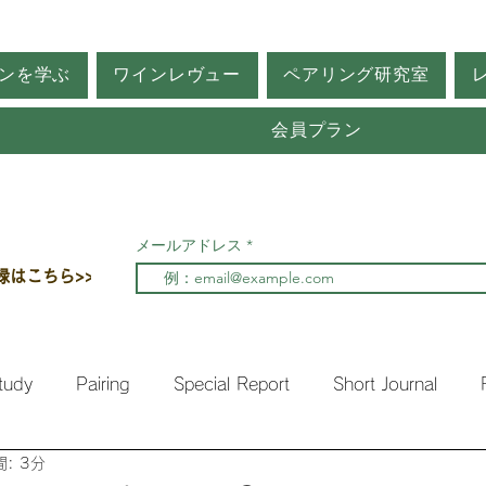
ンを学ぶ
ワインレヴュー
ペアリング研究室
会員プラン
メールアドレス
録はこちら>>
tudy
Pairing
Special Report
Short Journal
: 3分