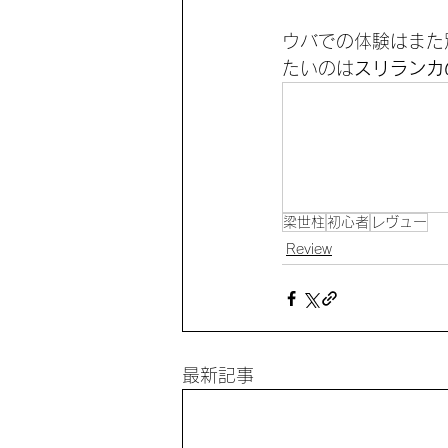
ウバでの体験はまた
たいのは
スリランカ
梁世柱
初心者
レヴュー
Review
最新記事