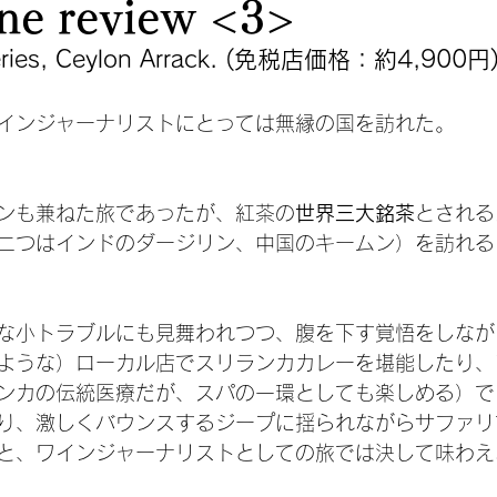
ne review <3>
lleries, Ceylon Arrack. (免税店価格：約4,900円
インジャーナリストにとっては無縁の国を訪れた。
ンも兼ねた旅であったが、紅茶の
世界三大銘茶
とされる
二つはインドのダージリン、中国のキームン）を訪れる
な小トラブルにも見舞われつつ、腹を下す覚悟をしなが
ような）ローカル店でスリランカカレーを堪能したり、
ンカの伝統医療だが、スパの一環としても楽しめる）で
り、激しくバウンスするジープに揺られながらサファリ
と、ワインジャーナリストとしての旅では決して味わえ