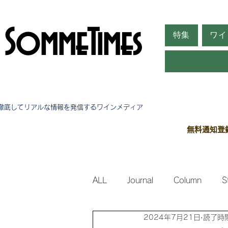
SommeTimes
特集
ワイ
徹底してリアルな情報を発信する​ワインメディア
無料通知登
ALL
Journal
Column
S
2024年7月21日
読了時間
Side Stories