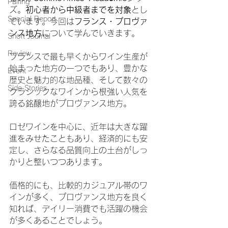
Pairing
ズ。
初心者から中級者までを対象
とし
Special Report
ています。
今回は
フランス・プロヴァ
ンス地方
について学んでいきます。
Short Journal
Review
フランスで最も早くからワイン生産が
始まった地方の一つでもあり、豊かな
Event
歴史と魅力的な地品種、そして数々の
Side Stories
クラシックなワインから根強い人気を
誇る銘醸地がプロヴァンス地方。
ロゼワインを中心に、近年は大きな躍
進をみせたこともあり、経済的にも安
定し、さらなる品質向上の土台がしっ
かりと整いつつあります。
価格的にも、比較的カジュアル帯のワ
インが多く、プロヴァンス地方を良く
知れば、デイリー消費でも活躍の機会
が多くあることでしょう。