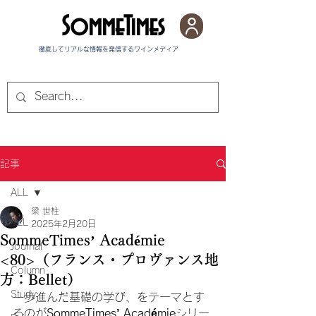
SommeTimes
徹底してリアルな情報を発信する​ワインメディア
記事
ALL
梁 世柱
ALL
2025年2月20日
SommeTimes’ Académie
Journal
<80>（フランス・プロヴァンス地
Column
方：Bellet）
Study
一歩進んだ基礎の学び、をテーマとす
るのが
SommeTimes’ Académie
シリー