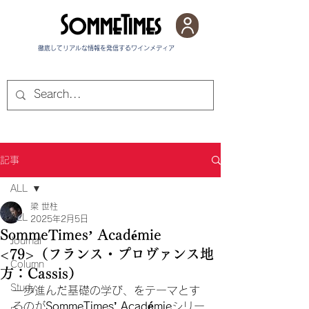
SommeTimes
徹底してリアルな情報を発信する​ワインメディア
記事
ALL
梁 世柱
ALL
2025年2月5日
SommeTimes’ Académie
Journal
<79>（フランス・プロヴァンス地
Column
方：Cassis）
Study
一歩進んだ基礎の学び、をテーマとす
るのが
SommeTimes’ Académie
シリー