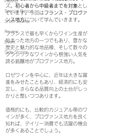
Pairing
ズ。
初心者から中級者までを対象
とし
Special Report
ています。
今回は
フランス・プロヴァ
ンス地方
について学んでいきます。
Short Journal
Review
フランスで最も早くからワイン生産が
始まった地方の一つでもあり、豊かな
Event
歴史と魅力的な地品種、そして数々の
Side Stories
クラシックなワインから根強い人気を
誇る銘醸地がプロヴァンス地方。
ロゼワインを中心に、近年は大きな躍
進をみせたこともあり、経済的にも安
定し、さらなる品質向上の土台がしっ
かりと整いつつあります。
価格的にも、比較的カジュアル帯のワ
インが多く、プロヴァンス地方を良く
知れば、デイリー消費でも活躍の機会
が多くあることでしょう。