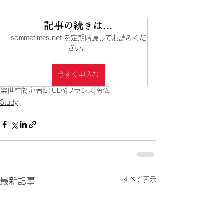
記事の続きは…
sommetimes.net を定期購読してお読みくだ
さい。
今すぐ申込む
梁世柱
初心者
STUDY
フランス
南仏
Study
すべて表示
最新記事