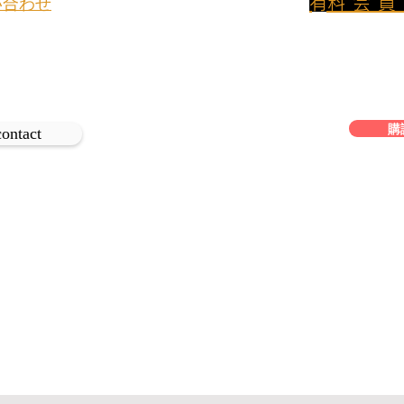
​有料会
い合わせ
800円/月のプ
イトについてのお問い合わせや取材
ンに加入して
、
は下記よりご連絡ください。
フリーアクセス
ワインの賞味期限
購
ネズ
contact
題