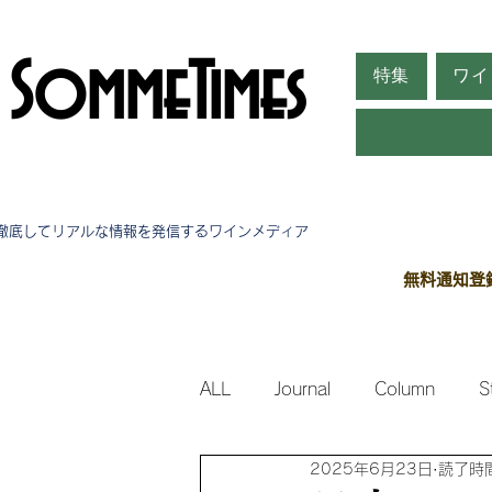
SommeTimes
特集
ワイ
徹底してリアルな情報を発信する​ワインメディア
無料通知登
ALL
Journal
Column
S
2025年6月23日
読了時間
Side Stories