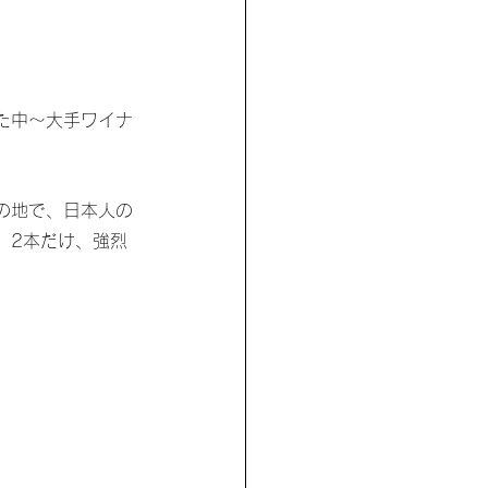
た中〜大手ワイナ
の地で、日本人の
、2本だけ、強烈