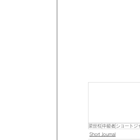
梁世柱
中級者
ショートジ
Short Journal