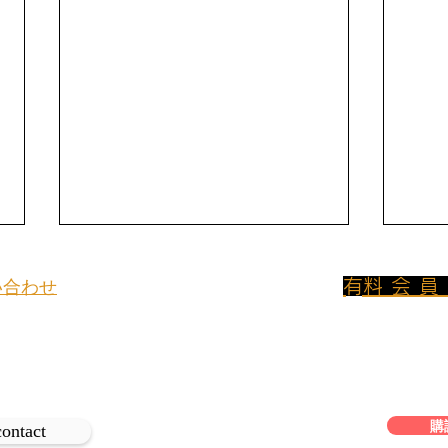
​有料会
い合わせ
800円/月のプ
イトについてのお問い合わせや取材
ンに加入して
、
は下記よりご連絡ください。
フリーアクセス
購
SommeTimes’ Académie
Som
contact