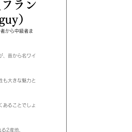
>（フラン
guy）
心者から中級者ま
が、昔から名ワイ
性も大きな魅力と
くあることでしょ
れる2産地、