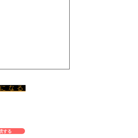
員になる
レミアムプラ
全ての記事に
​。
読する
meTimes’ Académie