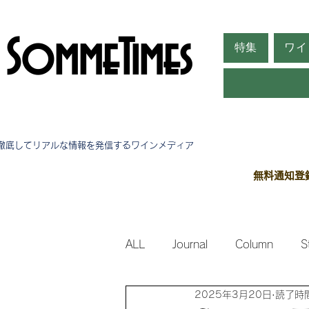
SommeTimes
特集
ワイ
徹底してリアルな情報を発信する​ワインメディア
無料通知登
ALL
Journal
Column
S
2025年3月20日
読了時間
Side Stories