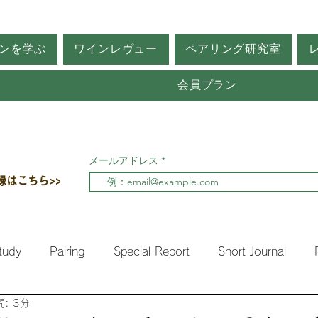
ンを学ぶ
ワインレヴュー
ペアリング研究室
会員プラン
メールアドレス
録はこちら>>
tudy
Pairing
Special Report
Short Journal
: 3分