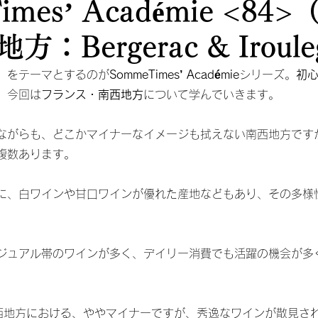
imes’ Académie <84
：Bergerac & Iroule
、をテーマとするのが
SommeTimes’ Académie
シリーズ。
初
。
今回は
フランス・南西地方
について学んでいきます。
ながらも、どこかマイナーなイメージも拭えない南西地方です
複数あります。
に、白ワインや甘口ワインが優れた産地などもあり、その多様
ジュアル帯のワインが多く、デイリー消費でも活躍の機会が多
西地方における、ややマイナーですが、秀逸なワインが散見さ