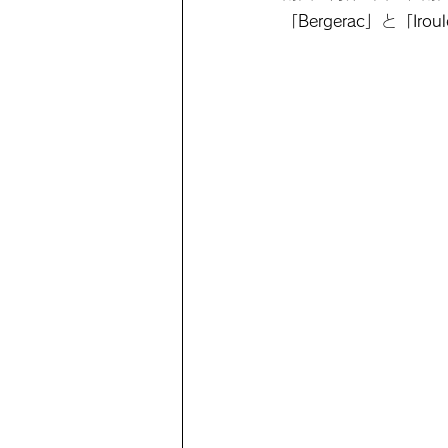
「Bergerac」
と
「Irou