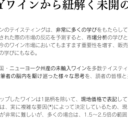
Yワインから紐解く未開
ンのテイスティングは、
非常に多くの学び
をもたらして
された際の市場の反応を予測すると、
市場分析
の学びと
今のワイン市場においてもますます重要性を増す、販売
の学びにもなる。
国・
ニューヨーク州産の未輸入ワイン
を多数テイスティ
に
筆者の脳内を駆け巡った様々な思考
を、読者の皆様と
ップしたワインは1銘柄を除いて、
現地価格で表記
して
は、実に複雑な要因(*)によって決定しているため、
が非常に難しいが、多くの場合は、1.5〜2.5倍の範