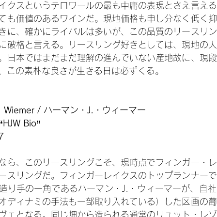
イクスというテロワールの最も中庸の表現とさえ言える
ても価値のあるワインだ。現地価格も申し分なく低く抑
きに、確かにライバルは多いが、この品質のリースリン
に破格と言える。リースリング好きとしては、現地の人
。日本ではまだまだ理解の進んでいない産地故に、現段
、この素朴な良さが生きる日は必ずくる。
. Wiemer / ハーマン・J.・ウィーマー
HJW Bio”
7
なら、このリースリングこそ、現時点でフィンガー・レ
ースリングだ。フィンガーレイクスのトップランナーで
造り手の一角であるハーマン・J.・ウィーマーが、自
オディナミの手法も一部取り入れている）した区画の葡
ヴェとなる。同じ畑から造られる通常のリュット・レゾ