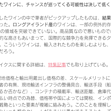
たワインに、チャンスが巡ってくる可能性は決して低く
したワインの中で筆者がピックアップしたものは、
結果
った。
ロングアイランド産
のワインは、一部の例外的存
ン
の領域を突破できていない。高品質なので悪いもので
的な高さもあいまって、国際的な競争力を発揮できるタ
。こういうワインは、輸入されたものを楽しむよりも、
だろう。
イクスに関する詳細は、
特集記事
でも取り上げている。
の現地価格と輸出用蔵出し価格の差、スケールメリット
者の有無、現地輸送インフラの整備具合、輸送手段（船
るか否かなど）、コンテナの積載率、輸送距離、倉庫代
払い時点での為替、価格帯や国によっては関税、インポ
戦略といった要素が複雑に絡みあう。このことを理解し