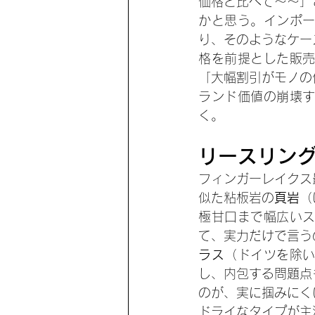
価格と比べて〜〜」
かと思う。インポ
り、そのようなケー
格を前提とした販
「大幅割引がモノの
ランド価値の崩壊
く。
リースリン
フィンガーレイクス
似た粘板岩の
頁岩
（
極甘口まで幅広い
て、実力だけで言う
ラス
（ドイツを除
し、内包する問題点
のが、実に掴みにく
ドライなタイプが主