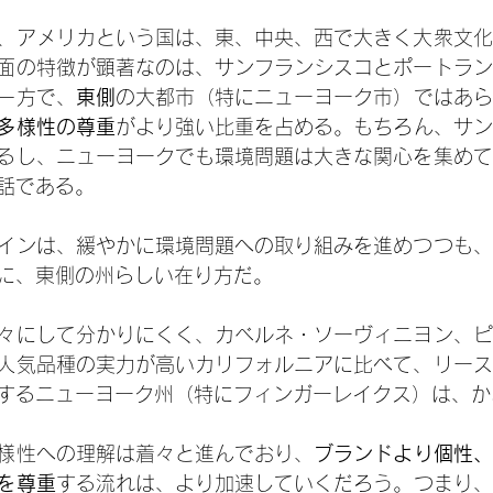
、アメリカという国は、東、中央、西で大きく大衆文化
面の特徴が顕著なのは、サンフランシスコとポートラン
一方で、
東側
の大都市（特にニューヨーク市）ではあら
多様性の尊重
がより強い比重を占める。もちろん、サン
るし、ニューヨークでも環境問題は大きな関心を集めて
話である。
インは、緩やかに環境問題への取り組みを進めつつも、
に、東側の州らしい在り方だ。
々にして分かりにくく、カベルネ・ソーヴィニヨン、ピ
人気品種の実力が高いカリフォルニアに比べて、リース
するニューヨーク州（特にフィンガーレイクス）は、か
様性への理解は着々と進んでおり、
ブランドより個性、
を尊重
する流れは、より加速していくだろう。つまり、