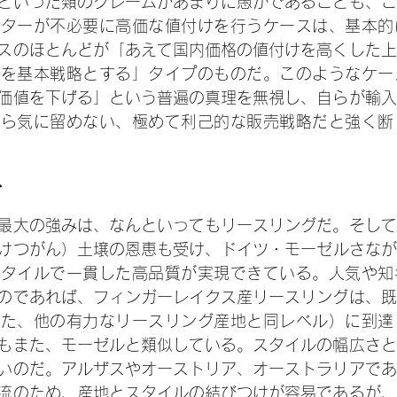
といった類のクレームがあまりに愚かであることも、ご
ーターが不必要に高価な値付けを行うケースは、基本的
スのほとんどが「あえて国内価格の値付けを高くした上
売を基本戦略とする」タイプのものだ。このようなケー
価値を下げる」という普遍の真理を無視し、自らが輸入
すら気に留めない、極めて利己的な販売戦略だと強く断
グ
最大の強みは、なんといってもリースリングだ。そして
けつがん）土壌の恩恵も受け、ドイツ・モーゼルさなが
スタイルで一貫した高品質が実現できている。人気や知
のであれば、フィンガーレイクス産リースリングは、既
いた、他の有力なリースリング産地と同レベル）に到達
もまた、モーゼルと類似している。スタイルの幅広さと
いのだ。アルザスやオーストリア、オーストラリアであ
流のため、産地とスタイルの結びつけが容易であるが、