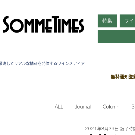
SommeTimes
特集
ワイ
徹底してリアルな情報を発信する​ワインメディア
無料通知登
ALL
Journal
Column
S
2021年8月29日
読了時間
Side Stories