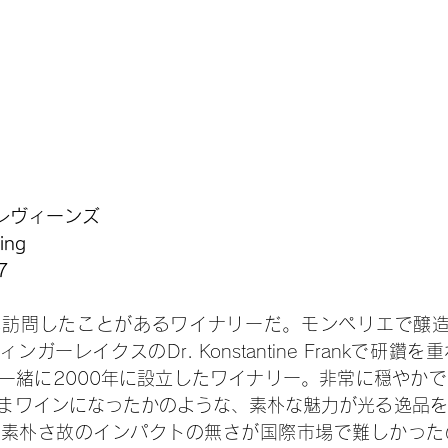
/ レヴィーンズ
ng 
7
訪問したことがあるワイナリーだ。モンペリエで醸造学
lやフィンガーレイクスのDr. Konstantine Frankで研
一緒に2000年に設立したワイナリー。非常に穏やか
まワインになったかのような、素朴な魅力が光る逸品を
の素朴さ故のインパクトの無さが国際市場で難しかった