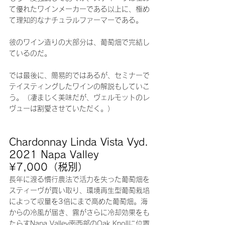
て優れたワインメーカーである以上に、極め
て理知的なナチュラルファーマーである。
彼のワイン造りの大部分は、葡萄畑で完結し
ているのだ。
では最後に、簡易的ではあるが、セミナーで
テイスティングしたワインの解説もしていこ
う。（凄まじく美味だが、ヴェルモットのレ
ヴューは割愛させていただく。）
Chardonnay Linda Vista Vyd. 
2021 Napa Valley 
¥7,000（税別）
長年に渡る慣行農法で活力を失った葡萄畑を
スティーヴが買い取り、環境再生型葡萄栽培
によって収量を3倍にまで高めた葡萄畑。海
からの冷風が届き、霧がさらに冷却効果をも
たらすNapa Valley南西部のOak Knollに位置