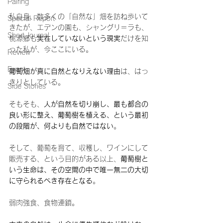
Pairing
私自身、数多くの「自然な」畑を訪ね歩いて
Special Report
きたが、エデンの園も、シャングリ＝ラも、
Short Journal
桃源郷も
実在していないという現実
だけを知
った私が、今ここにいる。
Review
Event
葡萄畑が真に自然となりえない理由
は、はっ
きりとしている。
Side Stories
そもそも、
人が自然を切り崩し、最も都合の
良い形に整え、葡萄樹を植える、という最初
の段階が、何よりも自然ではない
。
そして、葡萄を育て、収穫し、ワインにして
販売する、という目的がある以上、
葡萄樹と
いう生命は、その空間の中で唯一無二の大切
に守られるべき存在となる
。
弱肉強食、食物連鎖。