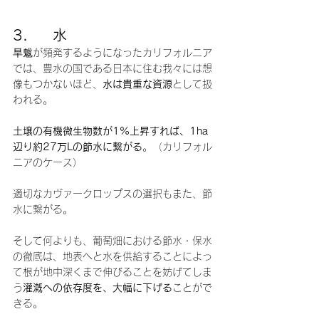
3.     水
旱魃が頻発するようになったカリフォルニア
では、豊水の国である日本に住む我々には想
像もつかないほど、
水は貴重な資源
として扱
われる。
土壌の有機微生物数が1%上昇すれば、1ha
辺り約27万Lの節水に繋がる
。（カリフォル
ニアのケース）
適切なカヴァークロップスの選択もまた、節
水に繋がる。
そして何よりも、葡萄畑における節水・保水
の徹底は、地表へと水を供給することによっ
て根が地中深くまで伸びることを妨げてしま
う
灌漑への依存度を、大幅に下げる
ことがで
きる。