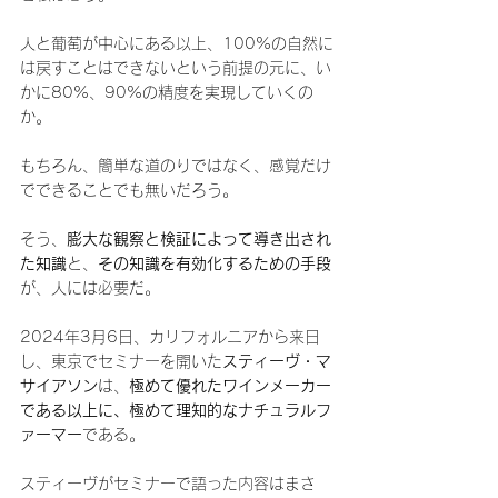
人と葡萄が中心にある以上、100%の自然に
は戻すことはできないという前提の元に、い
かに80%、90%の精度を実現していくの
か。
もちろん、簡単な道のりではなく、感覚だけ
でできることでも無いだろう。
そう、
膨大な観察と検証によって導き出され
た知識
と、
その知識を有効化するための手段
が、人には必要だ。
2024年3月6日、カリフォルニアから来日
し、東京でセミナーを開いた
スティーヴ・マ
サイアソン
は、
極めて優れたワインメーカー
である以上に、極めて理知的なナチュラルフ
ァーマー
である。
スティーヴがセミナーで語った内容はまさ