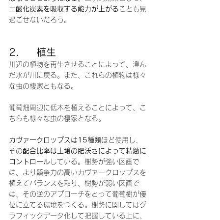
二酸化炭素を吸収する能力が上がる
ことも見
過ごせないだろう。
2.     植生
川辺の植物を再生させることによって、澄ん
だ水が川に戻る。また、これらの植物は様々
な虫の棲家ともなる。
葡萄畑周辺に低木を植えることによって、こ
ちらも様々な虫の棲家となる。
カヴァークロップスは15種類
ほど使用し、
その
配合比率は土壌の肥沃さによって精緻に
コントロール
している。樹勢が強い区画で
は、より競争力の高いカヴァークロップスを
植えてバランスを取り、樹勢が弱い区画で
は、その逆のアプローチをとって葡萄樹が優
位に立てる環境をつくる。樹勢に関してはグ
ラフィックデータ化して把握している上に、