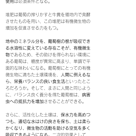
使用
は必須条件となる。
堆肥は葡萄の搾りかすと牛糞を領地内で発酵
させたものを用い、この堆肥は有機微生物の
増加を促進させる力をもつ。
地中のミネラル分を、葡萄樹の根が吸収でき
る水溶性に変えている存在こそが、有機微生
物
であるため、その助けを得られない環境に
ある葡萄は、糖度が異常に高まり、単調で平
面的な味わいになる。葡萄樹にとっての有機
微生物に満ちた土壌環境を、
人間に例えるな
ら、栄養バランスの良い食生活
といったとこ
ろだろうか。そして、まさに人間と同じよう
に、バランス良く養分を得た葡萄樹は、
病害
虫への抵抗力を増加
させることができる。
さらに、活性化した土壌は、
保水力を高めつ
つも、適切な水はけの良さを保ち、土は柔ら
かくなり、微生物の活動を助ける空気を多く
吸収できるようになる
。二次的効果として、