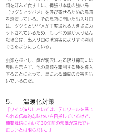
類を好んで食す上に、縄張り本能の強い鳥
（ツグミとツバメ）を呼び寄せるための鳥箱
を設置している。その鳥箱に開いた出入り口
は、ツグミとツバメが丁度通れる大きさにカ
ットされているため、もし他の鳥が入り込ん
だ場合は、出入り口の破損等によりすぐ判別
できるようにしている。
虫類を糧とし、餌が潤沢にある限り葡萄には
興味を示さず、他の鳥類を牽制する種を導入
することによって、鳥による葡萄の食害を防
いでいるのだ。
5.     温暖化対策
『ワイン造りにおいては、テロワールを感じ
られる伝統的な味わいを目指しているけど、
葡萄栽培において30年前の常識が現代でも
正しいとは限らない。』