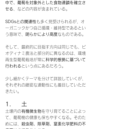
中で、葡萄を対象外とした食物連鎖を確立さ
せる
、などの内容が含まれている。
SDGsとの関連性
も多く見受けられるが、オ
ーガニックかつ自己循環・維持型であるとい
う意味で、
明らかにより高度
なものである。
そして、最終的に目指す方向は同じでも、ビ
オディナミ農法と部分的に異なるのは、環境
再生型葡萄栽培が常に
科学的根拠に基づいて
行われる
という点にあるだろう。
少し細かくテーマを分けて詳説していくが、
それぞれの緻密な連動性にも着目していただ
きたい。
1.     土
土壌内の
有機微生物
を守り育てることによっ
て、葡萄樹の健康も保ちやすくなる。そのた
めには、
殺虫剤、除草剤、窒素化学肥料の不