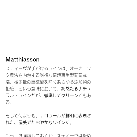
Matthiasson
スティーヴが手がけるワインは、オーガニッ
ク農法を内包する厳格な環境再生型葡萄栽
培、極少量の亜硫酸を除くあらゆる添加物の
拒絶、という意味において、
純然たるナチュ
ラル・ワインだが、徹底してクリーン
でもあ
る。
そして何よりも、
テロワールが鮮明に表現さ
れた、優美でたおやかなワイン
だ。
もう一度強調しておくが、スティーヴは極め