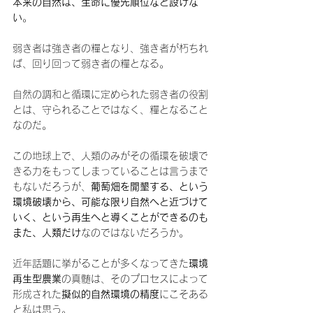
本来の自然は、生命に優先順位など設けな
い
。
弱き者は強き者の糧となり、強き者が朽ちれ
ば、回り回って弱き者の糧となる。
自然の調和と循環に定められた弱き者の役割
とは、守られることではなく、糧となること
なのだ。
この地球上で、人類のみがその循環を破壊で
きる力をもってしまっていることは言うまで
もないだろうが、
葡萄畑を開墾する、という
環境破壊から、可能な限り自然へと近づけて
いく、という再生へと導くことができるのも
また、人類だけ
なのではないだろうか。
近年話題に挙がることが多くなってきた
環境
再生型農業
の真髄は、そのプロセスによって
形成された
擬似的自然環境の精度
にこそある
と私は思う。