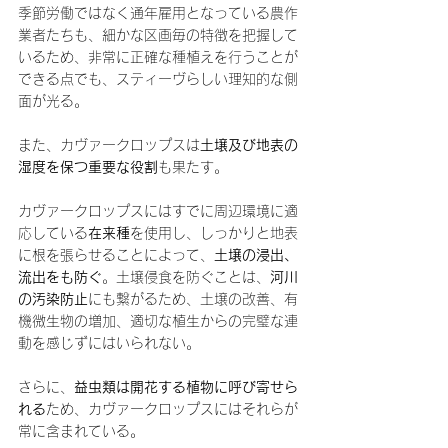
季節労働ではなく通年雇用となっている農作
業者たちも、細かな区画毎の特徴を把握して
いるため、非常に正確な種植えを行うことが
できる点でも、スティーヴらしい理知的な側
面が光る。
また、カヴァークロップスは
土壌及び地表の
湿度を保つ重要な役割
も果たす。
カヴァークロップスにはすでに周辺環境に適
応している
在来種
を使用し、しっかりと地表
に根を張らせることによって、
土壌の浸出、
流出をも防ぐ
。土壌侵食を防ぐことは、
河川
の汚染防止
にも繋がるため、土壌の改善、有
機微生物の増加、適切な植生からの完璧な連
動を感じずにはいられない。
さらに、
益虫類は開花する植物に呼び寄せら
れる
ため、カヴァークロップスにはそれらが
常に含まれている。