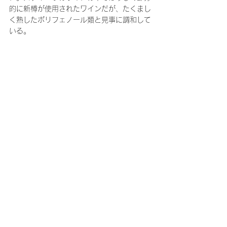
的に新樽が使用されたワインだが、たくまし
く熟したポリフェノール類と見事に調和して
いる。
Rosé 2022. California 
¥4,300（税別）
赤ワイン用に育てた黒葡萄は、ロゼワイン用
として必ずしも良いとは言えない、というア
イデアのもとに、海からの距離が遠く、温暖
で肥沃な場所で育てた多種多様な黒葡萄を用
い、ダイレクトプレスでフレッシュに仕上げ
た逸品。軽快なボディ感の中に、多層的なフ
ルーツフレイヴァーが詰め込まれており、爽
快なメンソールのニュアンスと、優しいスパ
イス感、踊るような酸が彩りを添える。
Ribolla Gialla Matthiasson 
Vyd. 2020. Napa Valley 