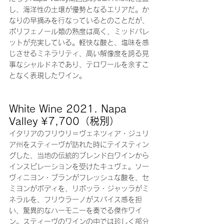
し、海洋性の土壌が優勢となるエリアだ。か
なりの早摘みを行なっているとのことだが、
ポリフェノール類の熟度は高く、ミッドパレ
ットが充実している。軽快な酸と、塩味を感
じさせるミネラリティ、高い解像度を誇る見
事なシャルドネであり、テロワールを余すこ
となく表現したワイン。
White Wine 2021. Napa 
Valley ¥7,700（税別）
イタリアのフリウリ＝ヴェネツィア・ジュリ
ア州をスティーヴが訪れた時にテイスティン
グした、当地の伝統的ブレンド白ワインから
インスピレーションを受けたキュヴェ。ソー
ヴィニヨン・ブランがフレッシュな酸を、セ
ミヨンがボディを、リボッラ・ジャッラがミ
ネラルを、フリウラーノがスパイス感を担
い、驚異的なハーモニーを奏でる傑作ワイ
ン。スティーヴのワインの中では珍しく部分