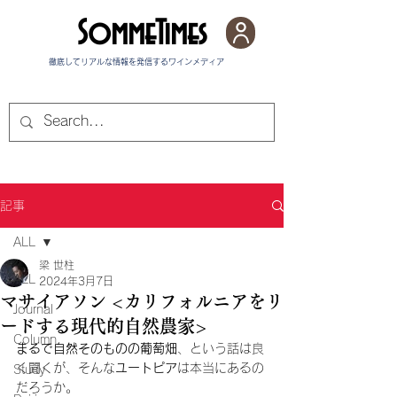
SommeTimes
徹底してリアルな情報を発信する​ワインメディア
記事
ALL
梁 世柱
ALL
2024年3月7日
マサイアソン <カリフォルニアをリ
Journal
ードする現代的自然農家>
Column
まるで自然そのものの葡萄畑
、という話は良
く聞くが、そんな
ユートピア
は本当にあるの
Study
だろうか。