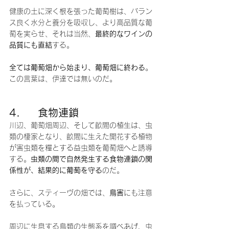
健康の土に深く根を張った葡萄樹は、バラン
ス良く水分と養分を吸収し、より高品質な葡
萄を実らせ、それは当然、
最終的なワインの
品質にも直結
する。
全ては葡萄畑から始まり、葡萄畑に終わる
。
この言葉は、伊達では無いのだ。
4.     食物連鎖
川辺、葡萄畑周辺、そして畝間の植生は、虫
類の棲家となり、畝間に生えた開花する植物
が害虫類を糧とする益虫類を葡萄畑へと誘導
する。
虫類の間で自然発生する食物連鎖の関
係性が、結果的に葡萄を守る
のだ。
さらに、スティーヴの畑では、
鳥害
にも注意
を払っている。
周辺に生息する鳥類の生態系を調べあげ、虫