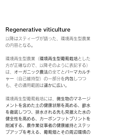
Regenerative viticulture
以降はスティーヴが語った、環境再生型農業
の内容となる。
環境再生型農業（
環境再生型葡萄栽培
とした
方が正確なので、以降そのように表記する）
は、
オーガニック農法
の全てと
パーマカルチ
ャー
（自己維持型）の一部分を
内包
しつつ
も、その適用範囲は
遥かに広い
。
環境再生型葡萄栽培には、
微生物のマネージ
メントを含めた土の健康状態を高める、節水
を徹底しつつ、排水される先も見据えた水の
健全性を高める、カーボンフットプリントを
削減する、農作業従事者の健康維持とステッ
プアップを考える、葡萄畑とその周辺環境の