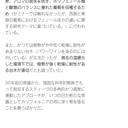
昇、アロマの喪失を防ぎ、ポリフェノール類
と酸類のバランスに優れた葡萄を収穫するた
め（
セミナーでは触れなかったが、西側と東
側の葡萄におけるフェノール成分の違いに関
する研究データに基づいている。）に行われ
ている。
また、かつては樹勢がやや低く乾燥に耐性が
あまりない台木（パワーワインを造るのには
向いている）が主流だったが、
現在の温暖化
した環境下では、樹勢が強く乾燥に耐性があ
る台木が適切
だとも語っていた。
30年前の常識から、強固な科学的根拠でも
って脱却するスティーヴの多角的かつ高度に
連動したアプローチが、いつの日か新たな常
識としてカリフォルニアの地に深く根を張る
ことを願うばかりだ。