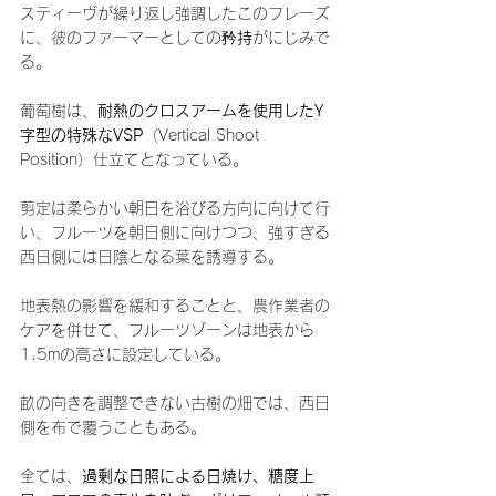
スティーヴが繰り返し強調したこのフレーズ
に、彼のファーマーとしての矜
持
がにじみで
る。
葡萄樹は、
耐熱のクロスアームを使用したY
字型の特殊なVSP
（Vertical Shoot 
Position）仕立てとなっている。
剪定は柔らかい朝日を浴びる方向に向けて行
い、フルーツを朝日側に向けつつ、強すぎる
西日側には日陰となる葉を誘導する。
地表熱の影響を緩和することと、農作業者の
ケアを併せて、フルーツゾーンは地表から
1.5mの高さに設定している。
畝の向きを調整できない古樹の畑では、西日
側を布で覆うこともある。
全ては、
過剰な日照による日焼け、糖度上