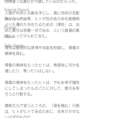
Pairing
どのような責任が付随しているのだろうか。
Special Report
人類が科学と兵器を手にし、真に地球の支配
Short Journal
者となって以降、ヒトが他のあらゆる動植物
よりも優れた存在たるための「理性」は、自
Review
由と責任は表裏一体である、という普遍の真
理によって守られてきた。
Event
Side Stories
理性は動物的な感情や本能を制御し、尊重の
精神を育む。
尊重の精神をもったヒトは、無意味に何かを
壊したり、奪ったりはしない。
尊重の精神をもったヒトは、やむを得ず犠牲
にしてしまったものごとに対して、責任を取
ろうと行動する。
儒教文化で言うところの、「徳を積む」行動
は、ヒトがヒトであるために、本来欠かせな
いはずのものだ。