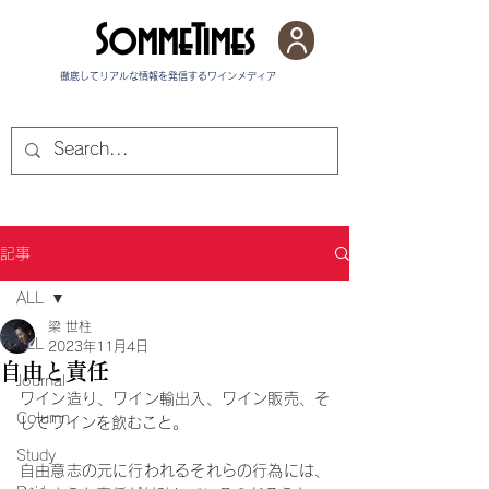
SommeTimes
徹底してリアルな情報を発信する​ワインメディア
記事
ALL
梁 世柱
ALL
2023年11月4日
自由と責任
Journal
ワイン造り、ワイン輸出入、ワイン販売、そ
Column
してワインを飲むこと。
Study
自由意志の元に行われるそれらの行為には、