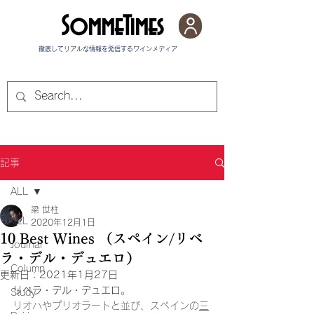
SommeTimes
徹底してリアルな情報を発信する​ワインメディア
記事
ALL
梁 世柱
ALL
2020年12月1日
10 Best Wines （スペイン/リベ
Journal
ラ・デル・デュエロ）
Column
更新日：
2021年1月27日
リベラ・デル・デュエロ
。
Study
リオハやプリオラートと並び、スペインの
三