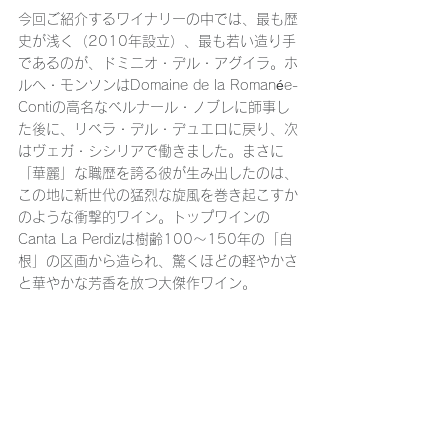
今回ご紹介するワイナリーの中では、最も歴
史が浅く（2010年設立）、最も若い造り手
であるのが、ドミニオ・デル・アグイラ。ホ
ルヘ・モンソンはDomaine de la Romanée-
Contiの高名なベルナール・ノブレに師事し
た後に、リベラ・デル・デュエロに戻り、次
はヴェガ・シシリアで働きました。まさに
「華麗」な職歴を誇る彼が生み出したのは、
この地に新世代の猛烈な旋風を巻き起こすか
のような衝撃的ワイン。トップワインの
Canta La Perdizは樹齢100〜150年の「自
根」の区画から造られ、驚くほどの軽やかさ
と華やかな芳香を放つ大傑作ワイン。