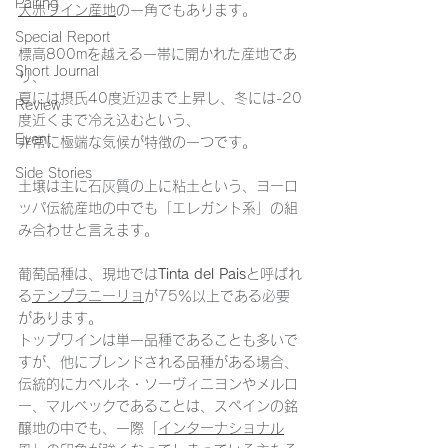
Pairing
大赤ワイン産地
の一角でもあります。
Special Report
標高800mを越える一帯に開かれた産地であ
Short Journal
り、
夏には摂氏40度近辺まで上昇し、冬には-20
Review
度近くまで冷え込むという、
Event
非常に極端な気候が特徴の一つです。
Side Stories
土壌は主に石灰質の上に粘土という、ヨーロ
ッパ伝統産地の中でも「エレガント系」の組
み合わせと言えます。
葡萄品種は、現地では
Tinta del Pais
と呼ばれ
る
テンプラニーリョ
が75％以上である必要
があります。
トップワインは単一品種であることも多いで
すが、他にブレンドされる品種がある場合、
伝統的にカベルネ・ソーヴィニヨンやメルロ
ー、マルベックであることは、スペインの銘
醸地の中でも、一際「
インターナショナル