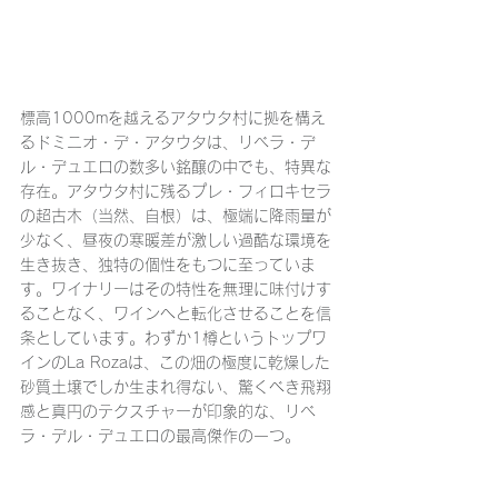
標高1000mを越えるアタウタ村に拠を構え
るドミニオ・デ・アタウタは、リベラ・デ
ル・デュエロの数多い銘醸の中でも、特異な
存在。アタウタ村に残るプレ・フィロキセラ
の超古木（当然、自根）は、極端に降雨量が
少なく、昼夜の寒暖差が激しい過酷な環境を
生き抜き、独特の個性をもつに至っていま
す。ワイナリーはその特性を無理に味付けす
ることなく、ワインへと転化させることを信
条としています。わずか1樽というトップワ
インのLa Rozaは、この畑の極度に乾燥した
砂質土壌でしか生まれ得ない、驚くべき飛翔
感と真円のテクスチャーが印象的な、リベ
ラ・デル・デュエロの最高傑作の一つ。