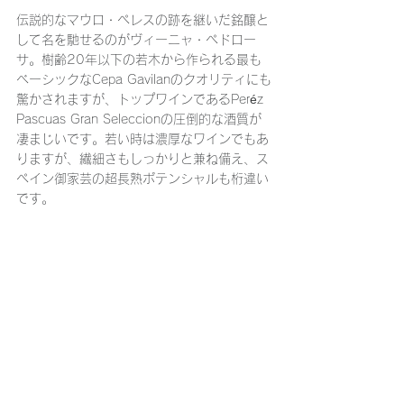
伝説的なマウロ・ペレスの跡を継いだ銘醸と
して名を馳せるのがヴィーニャ・ペドロー
サ。樹齢20年以下の若木から作られる最も
ベーシックなCepa Gavilanのクオリティにも
驚かされますが、トップワインであるPeréz 
Pascuas Gran Seleccionの圧倒的な酒質が
凄まじいです。若い時は濃厚なワインでもあ
りますが、繊細さもしっかりと兼ね備え、ス
ペイン御家芸の超長熟ポテンシャルも桁違い
です。