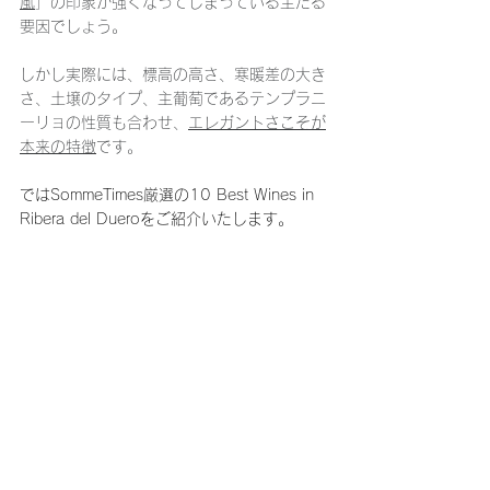
風
」の印象が強くなってしまっている主たる
要因でしょう。
しかし実際には、標高の高さ、寒暖差の大き
さ、土壌のタイプ、主葡萄であるテンプラニ
ーリョの性質も合わせ、
エレガントさこそが
本来の特徴
です。
ではSommeTimes厳選の10 Best Wines in 
Ribera del Dueroをご紹介いたします。