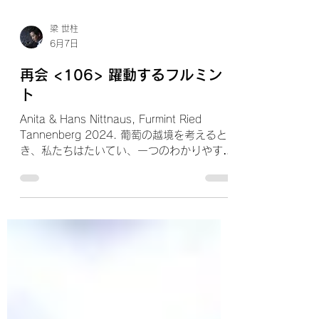
梁 世柱
6月7日
再会 <106> 躍動するフルミン
ト
Anita & Hans Nittnaus, Furmint Ried
Tannenberg 2024. 葡萄の越境を考えると
き、私たちはたいてい、一つのわかりやすい
物語を想像する。 有名産地の葡萄が、まだ
名の知られていない土地へ渡っていく。 マ
イナーな産地が、メジャーな産地の言語を借
りる。 シャルドネを植えればブルゴーニュ
の旋律が鳴り、カベルネを植えれば、どこか