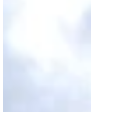
ボルドーめいた低音が響く。 もちろん、現
実はもう少し複雑だが、ワインの入口に立つ
人々を引き寄せるには、それだけで十分なわ
かりやすさを持っている。 しかし、その逆
は、あまり想定されない。 つまり、名高い
土地の葡萄が無名の土地へ渡るのではなく、
周縁に置かれていた葡萄が、いま注目される
産地へ入り込み、その土地の新しい表現を作
り始めるという動きである。 しかもそれ
は、単なる移植ではない。 かつて国境の両
側にあった記憶を、現在のワインとして読み
直す行為でもある。