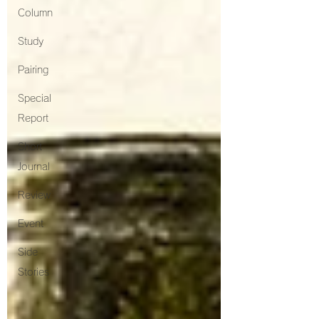
Column
Study
Pairing
Special
Report
Short
Journal
Review
Event
Side
Stories